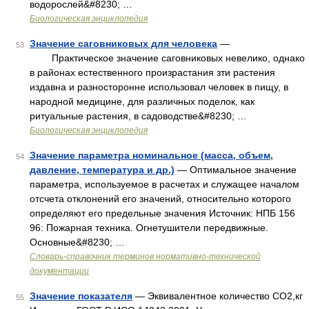
водорослей&#8230; …
Биологическая энциклопедия
Значение саговниковых для человека
—
53
Практическое значение саговниковых невелико, однако
в районах естественного произрастания зти растения
издавна и разносторонне использовал человек в пищу, в
народной медицине, для различных поделок, как
ритуальные растения, в садоводстве&#8230; …
Биологическая энциклопедия
Значение параметра номинальное (масса, объем,
54
давление, температура и др.)
— Оптимальное значение
параметра, используемое в расчетах и служащее началом
отсчета отклонений его значений, относительно которого
определяют его предельные значения Источник: НПБ 156
96: Пожарная техника. Огнетушители передвижные.
Основные&#8230; …
Словарь-справочник терминов нормативно-технической
документации
Значение показателя
— Эквивалентное количество СО2,кг
55