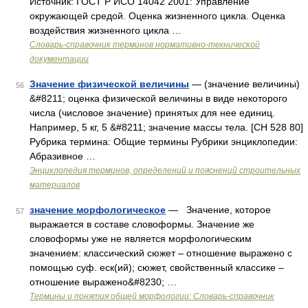
Источник: ГОСТ Р ИСО 14042 2001: Управление
окружающей средой. Оценка жизненного цикла. Оценка
воздействия жизненного цикла …
Словарь-справочник терминов нормативно-технической
документации
Значение физической величины
— (значение величины)
56
&#8211; оценка физической величины в виде некоторого
числа (числовое значение) принятых для нее единиц.
Например, 5 кг, 5 &#8211; значение массы тела. [СН 528 80]
Рубрика термина: Общие термины Рубрики энциклопедии:
Абразивное …
Энциклопедия терминов, определений и пояснений строительных
материалов
значение морфологическое
— Значение, которое
57
выражается в составе словоформы. Значение же
словоформы уже не является морфологическим
значением: классический сюжет – отношение выражено с
помощью суф. еск(ий); сюжет, свойственный классике –
отношение выражено&#8230; …
Термины и понятия общей морфологии: Словарь-справочник