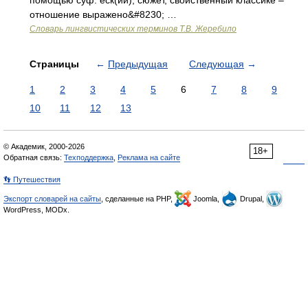
помощью суф. еск(ий); сюжет, свойственный классике –
отношение выражено&#8230; …
Словарь лингвистических терминов Т.В. Жеребило
Страницы
←
Предыдущая
Следующая
→
1
2
3
4
5
6
7
8
9
10
11
12
13
© Академик, 2000-2026
18+
Обратная связь:
Техподдержка
,
Реклама на сайте
👣 Путешествия
Экспорт словарей на сайты
, сделанные на PHP,
Joomla,
Drupal,
WordPress, MODx.